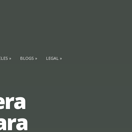
ELES
BLOGS
LEGAL
era
ara