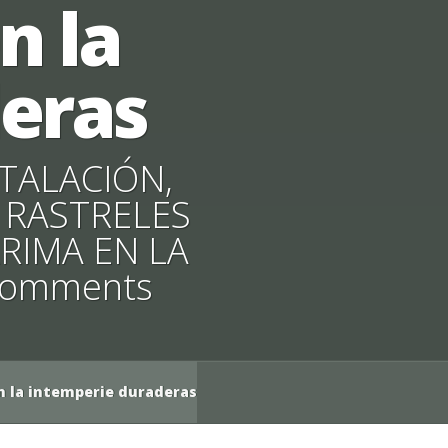
n la
eras
STALACIÓN
,
,
RASTRELES
RIMA EN LA
comments
n la intemperie duraderas