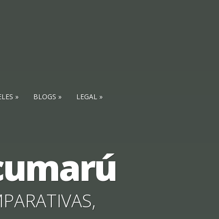
ELES
BLOGS
LEGAL
l cumarú
PARATIVAS
,