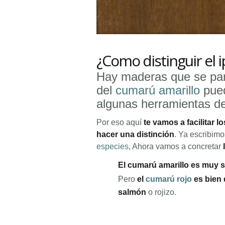
¿Como distinguir el 
Hay maderas que se pare
del
cumarú amarillo
pued
algunas herramientas de 
Por eso aquí
te vamos a facilitar 
hacer una distinción
. Ya escribim
especies
, Ahora vamos a concretar
El cumarú amarillo es muy si
Pero
el
cumarú rojo
es bien 
salmón
o rojizo.