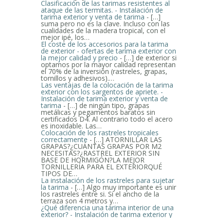
Clasificación de las tarimas resistentes al
ataque de las termitas. - Instalación de
tarima exterior y venta de tarima
- […]
suma pero no es la clave. Incluso con las
cualidades de la madera tropical, con el
mejor ipé, los…
El coste de los accesorios para la tarima
de exterior - ofertas de tarima exterior con
la mejor calidad y precio
- […] de exterior si
optamos por la mayor calidad representan
el 70% de la inversión (rastreles, grapas,
tornillos y adhesivos).…
Las ventajas de la colocación de la tarima
exterior con los sargentos de apriete. -
Instalación de tarima exterior y venta de
tarima
- […] de ningún tipo, grapas
metálicas y pegamentos baratos sin
certificados D4. Al contrario todo el acero
es inoxidable. Las…
Colocación de los rastreles tropicales
correctamente
- […] ATORNILLAR LAS
GRAPAS?¿CUÁNTAS GRAPAS POR M2
NECESITAS?¿RASTREL EXTERIOR SIN
BASE DE HORMIGÓN?LA MEJOR
TORNILLERÍA PARA EL EXTERIORQUÉ
TIPOS DE…
La instalación de los rastreles para sujetar
la tarima
- […] Algo muy importante es unir
los rastreles entre si. Si el ancho de la
terraza son 4 metros y…
¿Qué diferencia una tarima interior de una
exterior? - Instalación de tarima exterior y