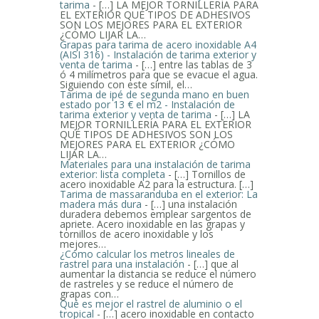
tarima
- […] LA MEJOR TORNILLERÍA PARA
EL EXTERIOR QUÉ TIPOS DE ADHESIVOS
SON LOS MEJORES PARA EL EXTERIOR
¿CÓMO LIJAR LA…
Grapas para tarima de acero inoxidable A4
(AISI 316) - Instalación de tarima exterior y
venta de tarima
- […] entre las tablas de 3
ó 4 milímetros para que se evacue el agua.
Siguiendo con este símil, el…
Tarima de ipé de segunda mano en buen
estado por 13 € el m2 - Instalación de
tarima exterior y venta de tarima
- […] LA
MEJOR TORNILLERÍA PARA EL EXTERIOR
QUÉ TIPOS DE ADHESIVOS SON LOS
MEJORES PARA EL EXTERIOR ¿CÓMO
LIJAR LA…
Materiales para una instalación de tarima
exterior: lista completa
- […] Tornillos de
acero inoxidable A2 para la estructura. […]
Tarima de massaranduba en el exterior: La
madera más dura
- […] una instalación
duradera debemos emplear sargentos de
apriete. Acero inoxidable en las grapas y
tornillos de acero inoxidable y los
mejores…
¿Cómo calcular los metros lineales de
rastrel para una instalación
- […] que al
aumentar la distancia se reduce el número
de rastreles y se reduce el número de
grapas con…
Qué es mejor el rastrel de aluminio o el
tropical
- […] acero inoxidable en contacto