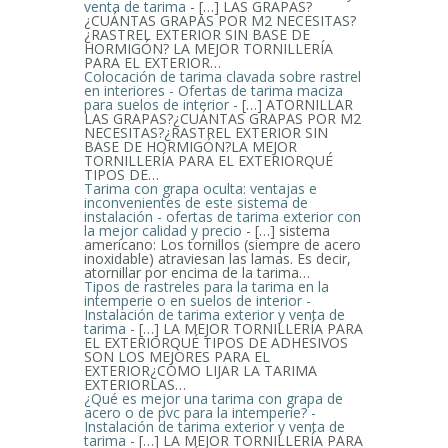
venta de tarima
- […] LAS GRAPAS?
¿CUÁNTAS GRAPAS POR M2 NECESITAS?
¿RASTREL EXTERIOR SIN BASE DE
HORMIGÓN? LA MEJOR TORNILLERÍA
PARA EL EXTERIOR…
Colocación de tarima clavada sobre rastrel
en interiores - Ofertas de tarima maciza
para suelos de interior
- […] ATORNILLAR
LAS GRAPAS?¿CUÁNTAS GRAPAS POR M2
NECESITAS?¿RASTREL EXTERIOR SIN
BASE DE HORMIGÓN?LA MEJOR
TORNILLERÍA PARA EL EXTERIORQUÉ
TIPOS DE…
Tarima con grapa oculta: ventajas e
inconvenientes de este sistema de
instalación - ofertas de tarima exterior con
la mejor calidad y precio
- […] sistema
americano: Los tornillos (siempre de acero
inoxidable) atraviesan las lamas. Es decir,
atornillar por encima de la tarima…
Tipos de rastreles para la tarima en la
intemperie o en suelos de interior -
Instalación de tarima exterior y venta de
tarima
- […] LA MEJOR TORNILLERÍA PARA
EL EXTERIORQUÉ TIPOS DE ADHESIVOS
SON LOS MEJORES PARA EL
EXTERIOR¿CÓMO LIJAR LA TARIMA
EXTERIORLAS…
¿Qué es mejor una tarima con grapa de
acero o de pvc para la intemperie? -
Instalación de tarima exterior y venta de
tarima
- […] LA MEJOR TORNILLERÍA PARA