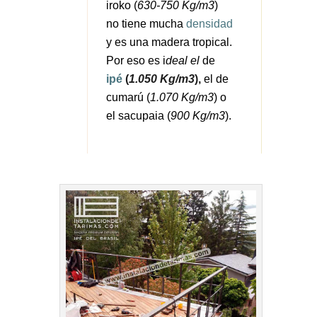
iroko (
630-750 Kg/m3
)
no tiene mucha
densidad
y es una madera tropical.
Por eso es i
deal el
de
ipé
(
1.050 Kg/m3
),
el de
cumarú (
1.070 Kg/m3
) o
el sacupaia (
900 Kg/m3
).