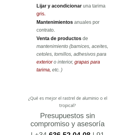
Lijar y acondicionar
una tarima
gris
.
Mantenimientos
anuales por
contrato.
Venta de productos
de
mantenimiento (barnices, aceites,
cetoles, tornillos, adhesivos para
exterior
o interior,
grapas para
tarima
,
etc. )
¿Qué es mejor el rastrel de aluminio o el
tropical?
Presupuestos sin
compromiso y asesoría
| +34
636 52 04 08
| 91