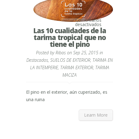
Comentarios
en
desactivados
Las
Las 10 cualidades de la
10
tarima tropical que no
cualidades
de
tiene el pino
la
tarima
Posted by
Ribas
on Sep 25, 2015 in
tropical
que
Destacados
,
SUELOS DE EXTERIOR
,
TARIMA EN
no
LA INTEMPERIE
,
TARIMA EXTERIOR
,
TARIMA
tiene
el
MACIZA
pino
El pino en el exterior, aún cuperizado, es
una ruina
Learn More