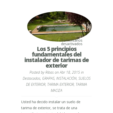
Comentarios
en
desactivados
Los
Los 5 principios
5
fundamentales del
principios
fundamentales
instalador de tarimas de
del
exterior
instalador
de
tarimas
Posted by
Ribas
on Abr 18, 2015 in
de
Destacados
,
GRAPAS
,
INSTALACIÓN
,
SUELOS
exterior
DE EXTERIOR
,
TARIMA EXTERIOR
,
TARIMA
MACIZA
Usted ha decido instalar un suelo de
tarima de exterior, se trata de una