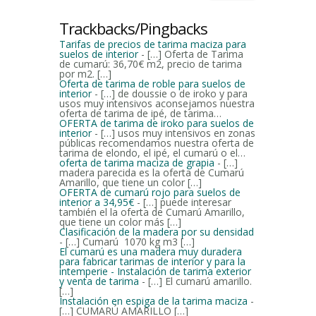
Trackbacks/Pingbacks
Tarifas de precios de tarima maciza para
suelos de interior
- […] Oferta de Tarima
de cumarú: 36,70€ m2, precio de tarima
por m2. […]
Oferta de tarima de roble para suelos de
interior
- […] de doussie o de iroko y para
usos muy intensivos aconsejamos nuestra
oferta de tarima de ipé, de tarima…
OFERTA de tarima de iroko para suelos de
interior
- […] usos muy intensivos en zonas
públicas recomendamos nuestra oferta de
tarima de elondo, el ipé, el cumarú o el…
oferta de tarima maciza de grapia
- […]
madera parecida es la oferta de Cumarú
Amarillo, que tiene un color […]
OFERTA de cumarú rojo para suelos de
interior a 34,95€
- […] puede interesar
también el la oferta de Cumarú Amarillo,
que tiene un color más […]
Clasificación de la madera por su densidad
- […] Cumarú 1070 kg m3 […]
El cumarú es una madera muy duradera
para fabricar tarimas de interior y para la
intemperie - Instalación de tarima exterior
y venta de tarima
- […] El cumarú amarillo.
[…]
Instalación en espiga de la tarima maciza
-
[…] CUMARÚ AMARILLO […]