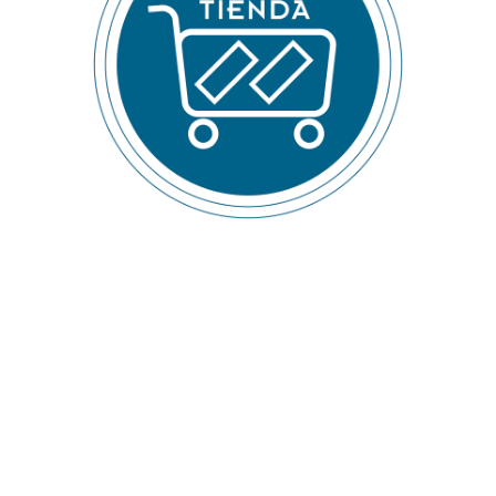
Las mejores ofertas de
tarima para el interior o
para la intemperie con
calidad certificada.
Ofertas por restos de
stock de fábrica
.