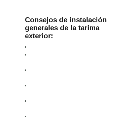
flotante?
.
Consejos de instalación
generales de la tarima
exterior:
¿La solera de hormigón?
¿Cómo colocamos los rastreles
tumbados o de pie?
¿Cómo fijamos los rastreles al
suelo?
¿Por qué los rastreles deben ser
tropicales?
¿Cómo instalamos la primera línea
de tarima, atornillada o sin atornillar?
¿Cuál es la dirección correcta que
debe llevar la tarima en la
instalación?