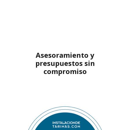
Ofertas de tarima
maciza y
complementos para la
madera en la: tienda
online
Asesoramiento y
presupuestos sin
compromiso
Móvil Whatsapp: 0034
636 52 04 08 // 91 890
51 61