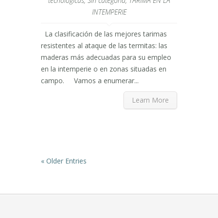
tecnológicas
,
Sin categoría
,
TARIMA EN LA
termitas.
INTEMPERIE
La clasificación de las mejores tarimas
resistentes al ataque de las termitas: las
maderas más adecuadas para su empleo
en la intemperie o en zonas situadas en
campo. Vamos a enumerar...
Learn More
« Older Entries