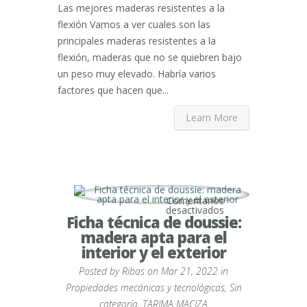
Las mejores maderas resistentes a la
flexión Vamos a ver cuales son las
principales maderas resistentes a la
flexión, maderas que no se quiebren bajo
un peso muy elevado. Habría varios
factores que hacen que...
Learn More
Comentarios
en
desactivados
Ficha técnica de doussie:
Ficha
técnica
madera apta para el
de
doussie:
interior y el exterior
madera
apta
Posted by
Ribas
on Mar 21, 2022 in
para
el
Propiedades mecánicas y tecnológicas
,
Sin
interior
categoría
,
TARIMA MACIZA
y