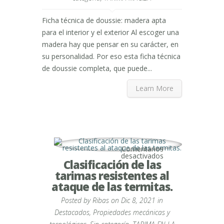
el
exterior
Ficha técnica de doussie: madera apta
para el interior y el exterior Al escoger una
madera hay que pensar en su carácter, en
su personalidad. Por eso esta ficha técnica
de doussie completa, que puede...
Learn More
Comentarios
en
desactivados
Clasificación de las
Clasificación
de
tarimas resistentes al
las
tarimas
ataque de las termitas.
resistentes
al
Posted by
Ribas
on Dic 8, 2021 in
ataque
de
Destacados
,
Propiedades mecánicas y
las