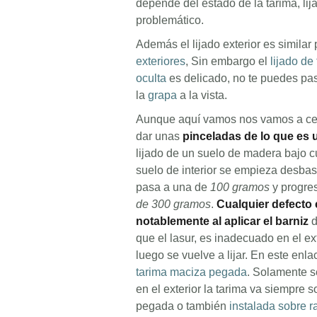
depende del estado de la tarima, lij
problemático.
Además el lijado exterior es similar
exteriores
, Sin embargo el
lijado de
oculta
es delicado, no te puedes pa
la
grapa
a la vista.
Aunque aquí vamos nos vamos a centr
dar unas
pinceladas de lo que es u
lijado de un suelo de madera bajo c
suelo de interior se empieza desba
pasa a una de
100 gramos
y progre
de 300 gramos
.
Cualquier defecto e
notablemente al aplicar el barniz
d
que el lasur, es inadecuado en el ex
luego se vuelve a lijar. En este enl
tarima maciza pegada
. Solamente s
en el exterior la tarima va siempre so
pegada o también
instalada sobre r