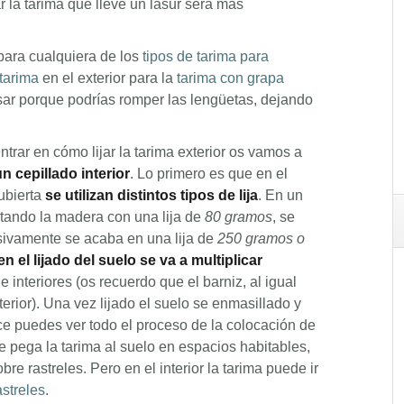
ar la tarima que lleve un lasur será más
 para cualquiera de los
tipos de tarima para
 tarima
en el exterior para la
tarima con grapa
sar porque podrías romper las lengüetas, dejando
ar en cómo lijar la tarima exterior os vamos a
n cepillado interior
. Lo primero es que en el
ubierta
se utilizan distintos tipos de lija
. En un
stando la madera con una lija de
80 gramos
, se
sivamente se acaba en una lija de
250 gramos o
n el lijado del suelo se va a multiplicar
e interiores (os recuerdo que el barniz, al igual
terior). Una vez lijado el suelo se enmasillado y
ace puedes ver todo el proceso de la colocación de
e pega la tarima al suelo en espacios habitables,
bre rastreles. Pero en el interior la tarima puede ir
astreles
.