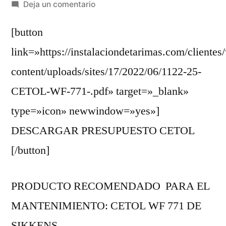
por
en
Deja un comentario
REFERENCIA
[button
1122
//
link=»https://instalaciondetarimas.com/clientes
ATT
content/uploads/sites/17/2022/06/1122-25-
SALVADOR
//
CETOL-WF-771-.pdf» target=»_blank»
COLOR
type=»icon» newwindow=»yes»]
TEKA
DESCARGAR PRESUPUESTO CETOL
[/button]
PRODUCTO RECOMENDADO PARA EL
MANTENIMIENTO: CETOL WF 771 DE
SIKKENS