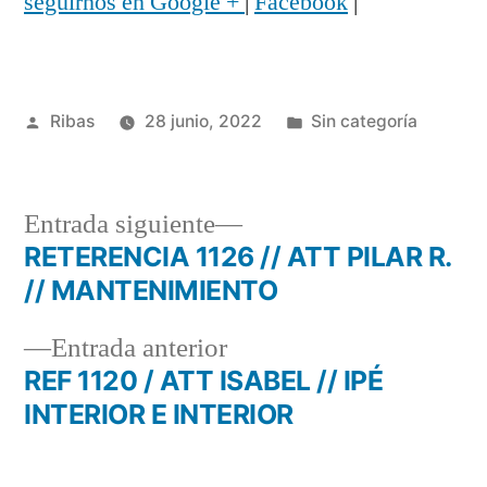
seguirnos en Google +
|
Facebook
|
Publicado
Publicado
Ribas
28 junio, 2022
Sin categoría
por
en
Entrada
Entrada siguiente
siguiente:
RETERENCIA 1126 // ATT PILAR R.
Navegación
// MANTENIMIENTO
de
Entrada
Entrada anterior
entradas
anterior:
REF 1120 / ATT ISABEL // IPÉ
INTERIOR E INTERIOR