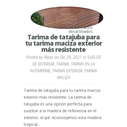
Comentarios
en
desactivados
Tarima
Tarima de tatajuba para
de
tu tarima maciza exterior
tatajuba
para
más resistente
tu
tarima
Posted by
Ribas
on Dic 29, 2021 in
SUELOS
maciza
exterior
DE EXTERIOR
,
TARIMA
,
TARIMA EN LA
más
INTEMPERIE
,
TARIMA EXTERIOR
,
TARIMA
resistente
MACIZA
Tarima de tatajuba para tu tarima maciza
exterior más resistente. La tarima de
tatajuba es una opción perfecta para
sustituir a la madera de referencia en el
exterior, el ipé. Aconsejamos esta madera
tropical...