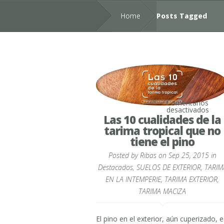
Home
Posts Tagged
Comentarios
en
desactivados
Las
Las 10 cualidades de la
10
tarima tropical que no
cual
de
tiene el pino
la
tari
Posted by
Ribas
on Sep 25, 2015 in
tropi
que
Destacados
,
SUELOS DE EXTERIOR
,
TARIM
no
EN LA INTEMPERIE
,
TARIMA EXTERIOR
tien
,
el
TARIMA MACIZA
pino
El pino en el exterior, aún cuperizado, e