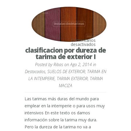
Comentarios
en
desactivados
clasificacion
clasificacion por dureza de
por
tarima de exterior I
dureza
de
Posted by
Ribas
on Ago 2, 2014 in
tarima
de
Destacados
,
SUELOS DE EXTERIOR
,
TARIMA EN
exterior
I
LA INTEMPERIE
,
TARIMA EXTERIOR
,
TARIMA
MACIZA
Las tarimas más duras del mundo para
emplear en la intemperie o para usos muy
intensivos En este texto os damos
información sobre la tarima muy dura.
Pero la dureza de la tarima no va a