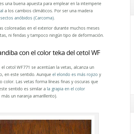
 es una buena apuesta para emplear en la intemperie
al
a los cambios climáticos. Por ser una madera
insectos anóbidos (Carcoma)
.
as coloreadas en el exterior durante muchos meses
as, ni fendas y tampoco ningún tipo de deformación.
ndiba con el color teka del cetol WF
el cetol WF771 se acentúan la vetas, alcanza un
o, en este sentido. Aunque
el elondo es más rojizo
y
 color. Las vetas forma líneas finas y oscuras que
ste sentido es similar a
la grapia en el color
 más un naranja amarillento).