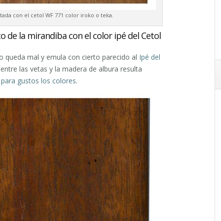
ada con el cetol WF 771 color iroko o teka.
de la mirandiba con el color ipé del Cetol
o queda mal y emula con cierto parecido al
Ipé del
entre las vetas y la madera de albura resulta
o
para gustos los colores
.