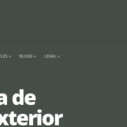
ELES
BLOGS
LEGAL
a de
xterior