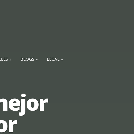
ELES
BLOGS
LEGAL
mejor
or