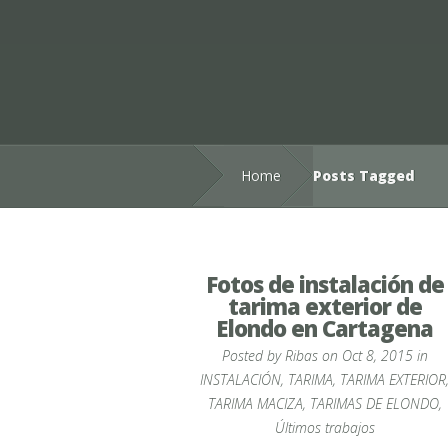
Home
Posts Tagged
Fotos de instalación de
tarima exterior de
Elondo en Cartagena
Posted by
Ribas
on Oct 8, 2015 in
INSTALACIÓN
,
TARIMA
,
TARIMA EXTERIOR
TARIMA MACIZA
,
TARIMAS DE ELONDO
,
Últimos trabajos