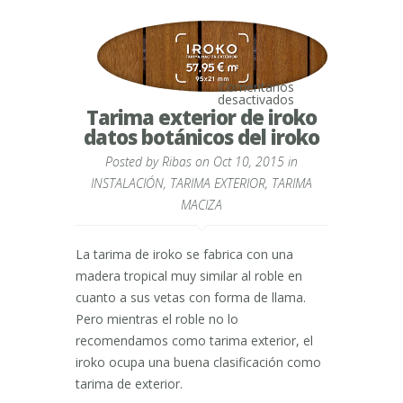
Comentarios
en
desactivados
Tarima
Tarima exterior de iroko
exterior
datos botánicos del iroko
de
iroko
Posted by
Ribas
on Oct 10, 2015 in
datos
botánicos
INSTALACIÓN
,
TARIMA EXTERIOR
,
TARIMA
del
iroko
MACIZA
La tarima de iroko se fabrica con una
madera tropical muy similar al roble en
cuanto a sus vetas con forma de llama.
Pero mientras el roble no lo
recomendamos como tarima exterior, el
iroko ocupa una buena clasificación como
tarima de exterior.