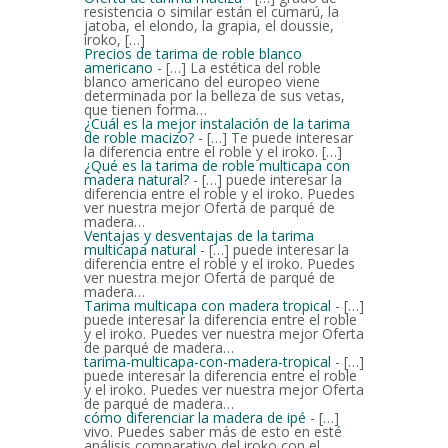
resistencia o similar están el cumarú, la
jatoba, el elondo, la grapia, el doussie,
iroko, […]
Precios de tarima de roble blanco
americano
- […] La estética del roble
blanco americano del europeo viene
determinada por la belleza de sus vetas,
que tienen forma…
¿Cuál es la mejor instalación de la tarima
de roble macizo?
- […] Te puede interesar
la diferencia entre el roble y el iroko. […]
¿Qué es la tarima de roble multicapa con
madera natural?
- […] puede interesar la
diferencia entre el roble y el iroko. Puedes
ver nuestra mejor Oferta de parqué de
madera…
Ventajas y desventajas de la tarima
multicapa natural
- […] puede interesar la
diferencia entre el roble y el iroko. Puedes
ver nuestra mejor Oferta de parqué de
madera…
Tarima multicapa con madera tropical
- […]
puede interesar la diferencia entre el roble
y el iroko. Puedes ver nuestra mejor Oferta
de parqué de madera…
tarima-multicapa-con-madera-tropical
- […]
puede interesar la diferencia entre el roble
y el iroko. Puedes ver nuestra mejor Oferta
de parqué de madera…
cómo diferenciar la madera de ipé
- […]
vivo. Puedes saber más de esto en esté
análisis comparativo del iroko con el