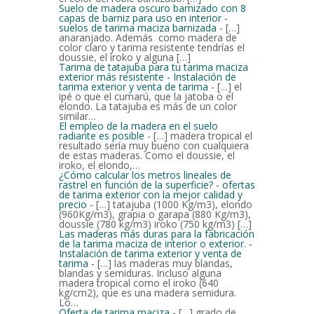
Suelo de madera oscuro barnizado con 8
capas de barniz para uso en interior -
suelos de tarima maciza barnizada
- […]
anaranjado. Además como madera de
color claro y tarima resistente tendrías el
doussie, el iroko y alguna […]
Tarima de tatajuba para tu tarima maciza
exterior más resistente - Instalación de
tarima exterior y venta de tarima
- […] el
ipé o que el cumarú, que la jatoba o el
elondo. La tatajuba es más de un color
similar…
El empleo de la madera en el suelo
radiante es posible
- […] madera tropical el
resultado sería muy bueno con cualquiera
de estas maderas. Como el doussie, el
iroko, el elondo,…
¿Cómo calcular los metros lineales de
rastrel en función de la superficie? - ofertas
de tarima exterior con la mejor calidad y
precio
- […] tatajuba (1000 Kg/m3), elondo
(960Kg/m3), grapia o garapa (880 Kg/m3),
doussie (780 kg/m3) iroko (750 kg/m3) […]
Las maderas más duras para la fabricación
de la tarima maciza de interior o exterior. -
Instalación de tarima exterior y venta de
tarima
- […] las maderas muy blandas,
blandas y semiduras. Incluso alguna
madera tropical como el iroko (640
kg/cm2), que es una madera semidura.
Lo…
Oferta de tarima maciza
- […] grado de