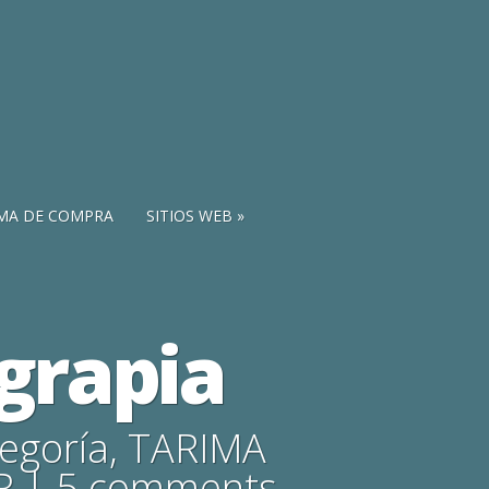
MA DE COMPRA
SITIOS WEB
grapia
tegoría
,
TARIMA
R
|
5 comments