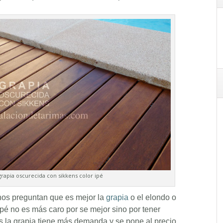
grapia oscurecida con sikkens color ipé
 nos preguntan que es mejor la
grapia
o el elondo o
 ipé no es más caro por se mejor sino por tener
 la grapia tiene más demanda y se pone al precio