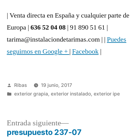
| Venta directa en España y cualquier parte de
Europa |
636 52 04 08
| 91 890 51 61 |
tarima@instalaciondetarimas.com | |
Puedes
seguirnos en Google +
|
Facebook
|
Publicado
Ribas
19 junio, 2017
por
Publicado
exterior grapia
,
exterior instalado
,
exterior ipe
en
Entrada
Entrada siguiente
siguiente:
presupuesto 237-07