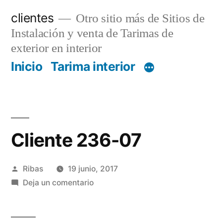
Saltar
clientes
Otro sitio más de Sitios de
al
Instalación y venta de Tarimas de
contenido
exterior en interior
Inicio
Tarima interior
Cliente 236-07
Publicado
Ribas
19 junio, 2017
por
en
Deja un comentario
Cliente
236-