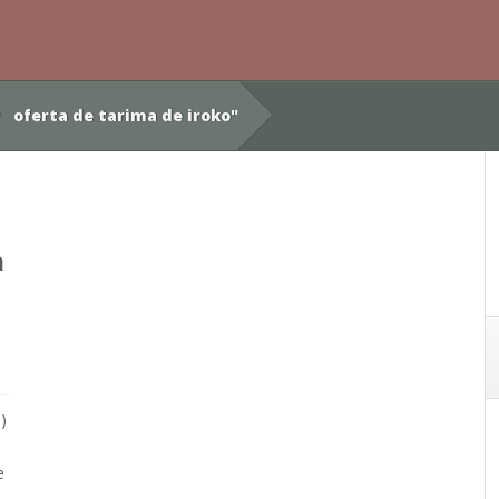
oferta de tarima de iroko"
a
)
e