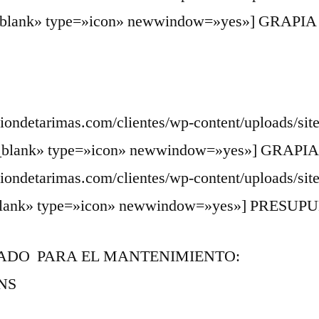
=»_blank» type=»icon» newwindow=»yes»] GRAPIA a
aciondetarimas.com/clientes/wp-content/uploads/si
»_blank» type=»icon» newwindow=»yes»] GRAPIA 1
aciondetarimas.com/clientes/wp-content/uploads/si
_blank» type=»icon» newwindow=»yes»] PRESUPU
DO PARA EL MANTENIMIENTO:
NS