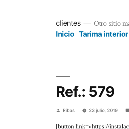
Saltar
al
clientes
Otro sitio má
contenido
Inicio
Tarima interior
Ref.: 579
Publicado
Ribas
23 julio, 2019
por
[button link=»https://instal