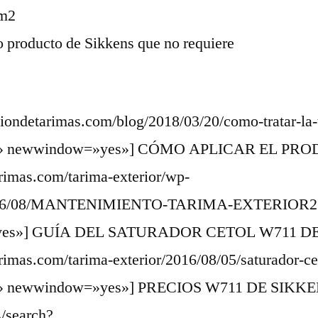
 m2
o producto de Sikkens que no requiere
aciondetarimas.com/blog/2018/03/20/como-tratar-la-
on» newwindow=»yes»] CÓMO APLICAR EL PRODU
arimas.com/tarima-exterior/wp-
1/2016/08/MANTENIMIENTO-TARIMA-EXTERIOR2.p
yes»] GUÍA DEL SATURADOR CETOL W711 DE SI
tarimas.com/tarima-exterior/2016/08/05/saturador-c
on» newwindow=»yes»] PRECIOS W711 DE SIKKENS
s/search?