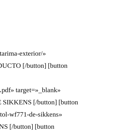
tarima-exterior/»
CTO [/button] [button
df» target=»_blank»
KKENS [/button] [button
etol-wf771-de-sikkens»
 [/button] [button