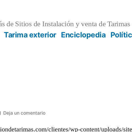
s de Sitios de Instalación y venta de Tarimas 
Tarima exterior
Enciclopedia
Políti
en
Deja un comentario
Ref.:
aciondetarimas.com/clientes/wp-content/uploads/si
579