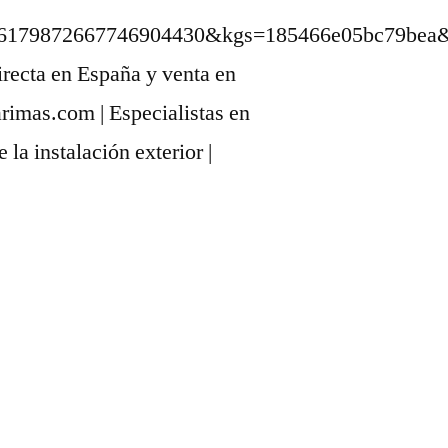
79872667746904430&kgs=185466e05bc79bea&shnd
ecta en España y venta en
arimas.com | Especialistas en
 la instalación exterior |