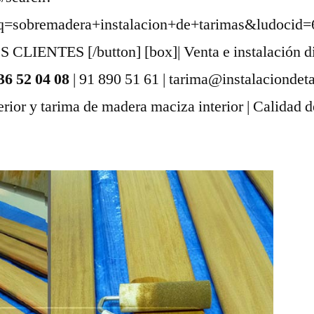
obremadera+instalacion+de+tarimas&ludocid=61
ENTES [/button] [box]| Venta e instalación dir
36 52 04 08
| 91 890 51 61 | tarima@instalaciondet
erior y tarima de madera maciza interior | Calidad de