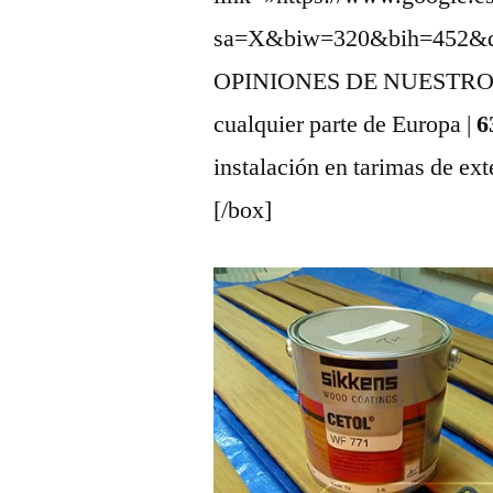
sa=X&biw=320&bih=452&q=s
OPINIONES DE NUESTROS CLI
cualquier parte de Europa |
6
instalación en tarimas de ext
[/box]