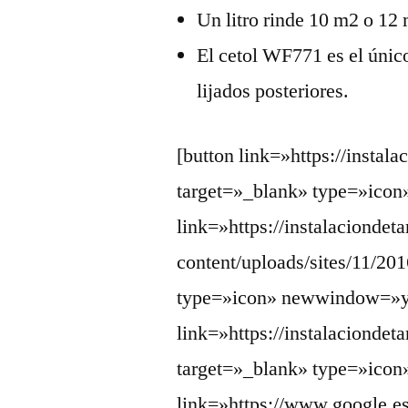
Un litro rinde 10 m2 o 12
El cetol WF771 es el únic
lijados posteriores.
[button link=»https://instal
target=»_blank» type=»ic
link=»https://instalaciondet
content/uploads/sites/1
type=»icon» newwindow=»
link=»https://instalacionde
target=»_blank» type=»ic
link=»https://www.google.e