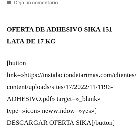
por
en
Deja un comentario
REF.:
1196
OFERTA DE ADHESIVO SIKA 151
//
ATT
LATA DE 17 KG
VÍCTOR
//
[button
IPÉ
BARNIZADO
link=»https://instalaciondetarimas.com/clientes
content/uploads/sites/17/2022/11/1196-
ADHESIVO.pdf» target=»_blank»
type=»icon» newwindow=»yes»]
DESCARGAR OFERTA SIKA[/button]