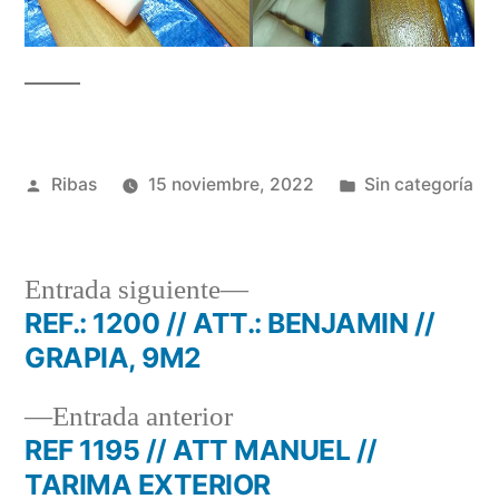
Publicado
Publicado
Ribas
15 noviembre, 2022
Sin categoría
por
en
Entrada
Entrada siguiente
siguiente:
REF.: 1200 // ATT.: BENJAMIN //
Navegación
GRAPIA, 9M2
de
Entrada
Entrada anterior
entradas
anterior:
REF 1195 // ATT MANUEL //
TARIMA EXTERIOR