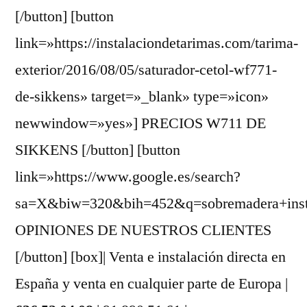
[/button] [button
link=»https://instalaciondetarimas.com/tarima-
exterior/2016/08/05/saturador-cetol-wf771-
de-sikkens» target=»_blank» type=»icon»
newwindow=»yes»] PRECIOS W711 DE
SIKKENS [/button] [button
link=»https://www.google.es/search?
sa=X&biw=320&bih=452&q=sobremadera+instal
OPINIONES DE NUESTROS CLIENTES
[/button] [box]| Venta e instalación directa en
España y venta en cualquier parte de Europa |