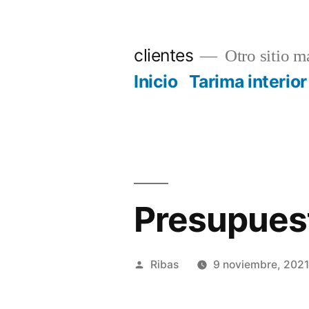
Saltar
al
clientes
Otro sitio má
contenido
Inicio
Tarima interior
Presupuest
Publicado
Ribas
9 noviembre, 202
por