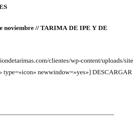
ES
1009
9 de noviembre // TARIMA DE IPE Y DE
aciondetarimas.com/clientes/wp-content/uploads/sit
ank» type=»icon» newwindow=»yes»] DESCARGA
——————————————————