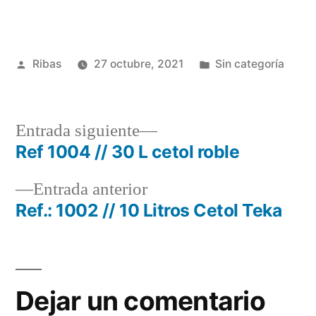
Publicado
Publicado
Ribas
27 octubre, 2021
Sin categoría
por
en
Entrada
Entrada siguiente
siguiente:
Ref 1004 // 30 L cetol roble
Navegación
Entrada
Entrada anterior
de
anterior:
Ref.: 1002 // 10 Litros Cetol Teka
entradas
Dejar un comentario