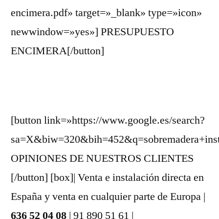
encimera.pdf» target=»_blank» type=»icon»
newwindow=»yes»] PRESUPUESTO
ENCIMERA[/button]
[button link=»https://www.google.es/search?
sa=X&biw=320&bih=452&q=sobremadera+instal
OPINIONES DE NUESTROS CLIENTES
[/button] [box]| Venta e instalación directa en
España y venta en cualquier parte de Europa |
636 52 04 08
| 91 890 51 61 |