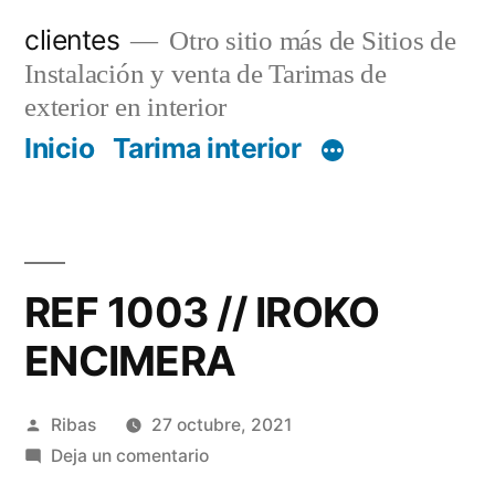
Saltar
clientes
Otro sitio más de Sitios de
al
Instalación y venta de Tarimas de
contenido
exterior en interior
Inicio
Tarima interior
REF 1003 // IROKO
ENCIMERA
Publicado
Ribas
27 octubre, 2021
por
en
Deja un comentario
REF