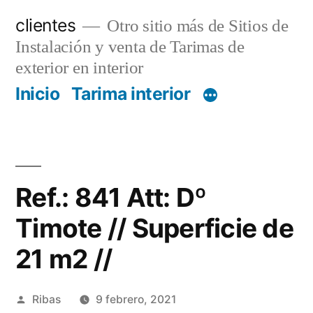
Saltar
clientes
Otro sitio más de Sitios de
al
Instalación y venta de Tarimas de
contenido
exterior en interior
Inicio
Tarima interior
Ref.: 841 Att: Dº
Timote // Superficie de
21 m2 //
Publicado
Ribas
9 febrero, 2021