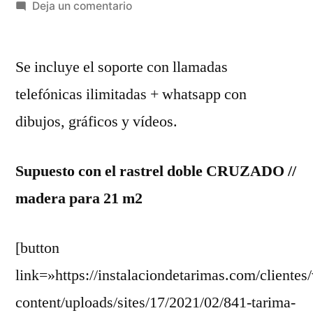
por
en
Deja un comentario
Ref.:
841
Se incluye el soporte con llamadas
Att:
Dº
telefónicas ilimitadas + whatsapp con
Timote
dibujos, gráficos y vídeos.
//
Superficie
de
Supuesto con el rastrel doble CRUZADO //
21
madera para 21 m2
m2
//
[button
link=»https://instalaciondetarimas.com/clientes
content/uploads/sites/17/2021/02/841-tarima-