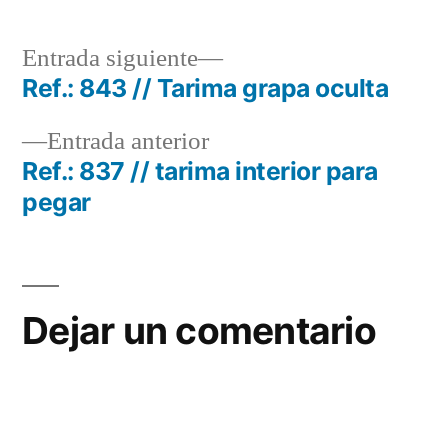
Entrada
Entrada siguiente
siguiente:
Ref.: 843 // Tarima grapa oculta
Navegación
Entrada
Entrada anterior
de
anterior:
Ref.: 837 // tarima interior para
entradas
pegar
Dejar un comentario