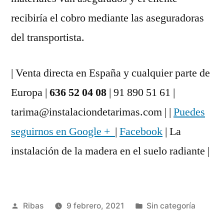
recibiría el cobro mediante las aseguradoras
del transportista.
| Venta directa en España y cualquier parte de
Europa |
636 52 04 08
| 91 890 51 61 |
tarima@instalaciondetarimas.com | |
Puedes
seguirnos en Google +
|
Facebook
| La
instalación de la madera en el suelo radiante |
Publicado
Publicado
Ribas
9 febrero, 2021
Sin categoría
por
en