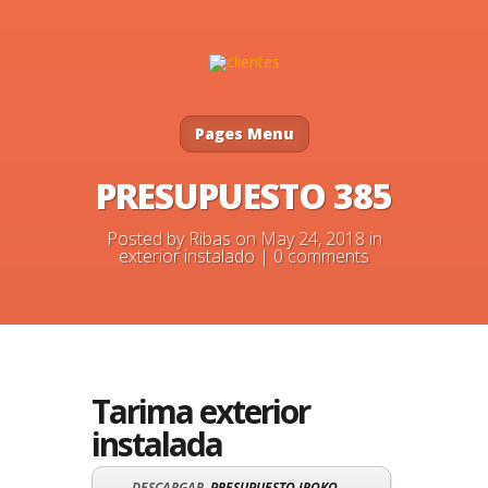
Pages Menu
PRESUPUESTO 385
Posted by
Ribas
on May 24, 2018 in
exterior instalado
|
0 comments
Tarima exterior
instalada
DESCARGAR
PRESUPUESTO IROKO