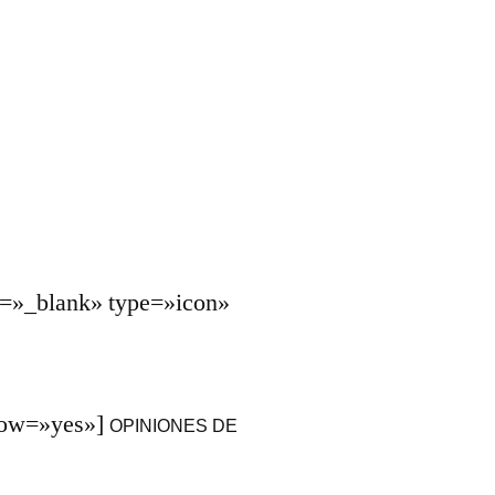
et=»_blank» type=»icon»
ndow=»yes»]
OPINIONES DE