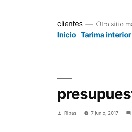
Saltar
al
clientes
Otro sitio má
contenido
Inicio
Tarima interior
presupues
Publicado
Ribas
7 junio, 2017
por