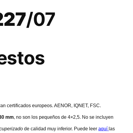
07
227
/07
estos
evan certificados europeos. AENOR, IQNET, FSC.
30 mm
, no son los pequeños de 4×2,5. No se incluyen
cuperizado
de calidad muy inferior. Puede leer
aquí
las