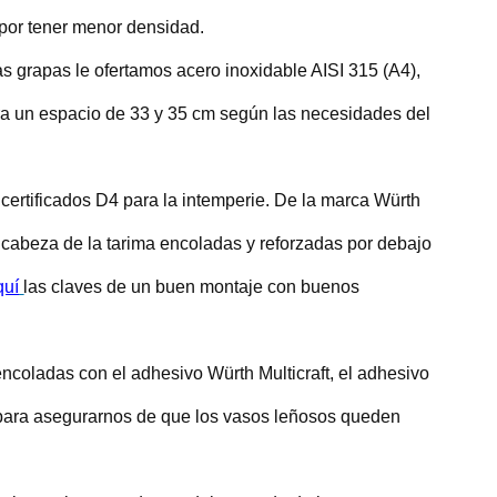
por tener menor densidad.
 las grapas le ofertamos acero inoxidable AISI 315 (A4),
ara un espacio de 33 y 35 cm según las necesidades del
ertificados D4 para la intemperie. De la marca Würth
cabeza de la tarima encoladas y reforzadas por debajo
quí
las claves de un buen montaje con buenos
 encoladas con el adhesivo Würth Multicraft, el adhesivo
, para asegurarnos de que los vasos leñosos queden