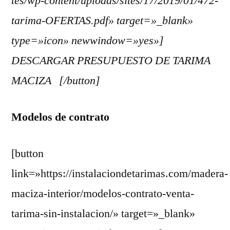
tes/wp-content/uploads/sites/17/2019/01/472-
tarima-OFERTAS.pdf» target=»_blank»
type=»icon» newwindow=»yes»]
DESCARGAR PRESUPUESTO DE TARIMA
MACIZA [/button]
Modelos de contrato
[button
link=»https://instalaciondetarimas.com/madera-
maciza-interior/modelos-contrato-venta-
tarima-sin-instalacion/» target=»_blank»