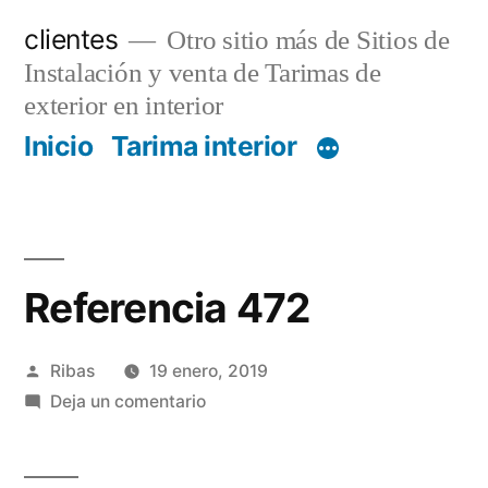
Saltar
clientes
Otro sitio más de Sitios de
al
Instalación y venta de Tarimas de
contenido
exterior en interior
Inicio
Tarima interior
Referencia 472
Publicado
Ribas
19 enero, 2019
por
en
Deja un comentario
Referencia
472