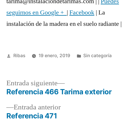
tarima@instalaciondetarimas.com | |
Puedes
seguirnos en Google +
|
Facebook
| La
instalación de la madera en el suelo radiante |
Publicado
Publicado
Ribas
19 enero, 2019
Sin categoría
por
en
Entrada
Entrada siguiente
siguiente:
Referencia 466 Tarima exterior
Navegación
Entrada
Entrada anterior
de
anterior:
Referencia 471
entradas