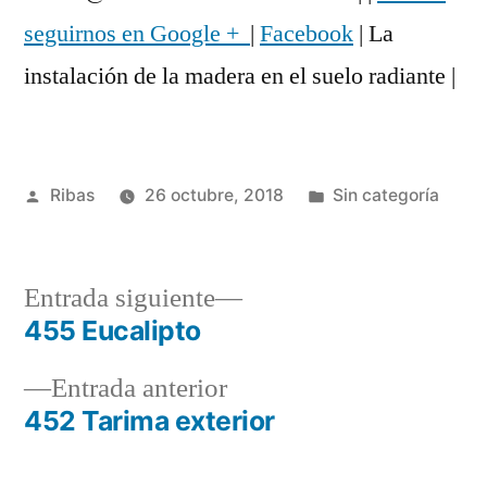
seguirnos en Google +
|
Facebook
| La
instalación de la madera en el suelo radiante |
Publicado
Publicado
Ribas
26 octubre, 2018
Sin categoría
por
en
Entrada
Entrada siguiente
siguiente:
455 Eucalipto
Navegación
Entrada
Entrada anterior
de
anterior:
452 Tarima exterior
entradas