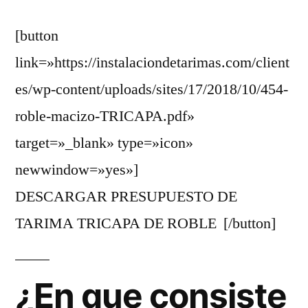
454
[button
/
2018
link=»https://instalaciondetarimas.com/client
/
es/wp-content/uploads/sites/17/2018/10/454-
TARIMA
TRICAPA
roble-macizo-TRICAPA.pdf»
target=»_blank» type=»icon»
newwindow=»yes»]
DESCARGAR PRESUPUESTO DE
TARIMA TRICAPA DE ROBLE [/button]
¿En que consiste