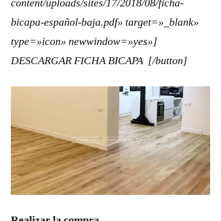
content/uploads/sites/17/2018/08/ficha-
bicapa-español-baja.pdf» target=»_blank»
type=»icon» newwindow=»yes»]
DESCARGAR FICHA BICAPA [/button]
Realizar la compra