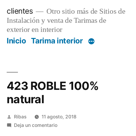
Saltar
clientes
Otro sitio más de Sitios de
al
Instalación y venta de Tarimas de
contenido
exterior en interior
Inicio
Tarima interior
423 ROBLE 100%
natural
Publicado
Ribas
11 agosto, 2018
por
en
Deja un comentario
423