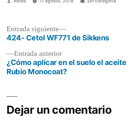
Publicado
Publicado
Ribas
11 agosto, 2018
Sin categoría
por
en
Entrada
Entrada siguiente
siguiente:
424- Cetol WF771 de Sikkens
Navegación
Entrada
Entrada anterior
de
anterior:
¿Cómo aplicar en el suelo el aceite
entradas
Rubio Monocoat?
Dejar un comentario