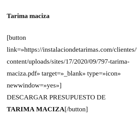
796
Tarima maciza
//
Tarima
maciza
[button
//
link=»https://instalaciondetarimas.com/clientes
Att.
Pedro
content/uploads/sites/17/2020/09/797-tarima-
E.
maciza.pdf» target=»_blank» type=»icon»
newwindow=»yes»]
DESCARGAR PRESUPUESTO DE
TARIMA MACIZA
[/button]