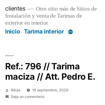
Saltar
clientes
Otro sitio más de Sitios de
al
Instalación y venta de Tarimas de
contenido
exterior en interior
Inicio
Tarima interior
Ref.: 796 // Tarima
maciza // Att. Pedro E.
Publicado
Ribas
16 septiembre, 2020
por
en
Deja un comentario
Ref.: