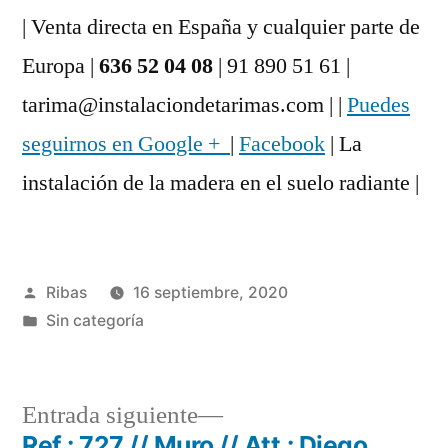
| Venta directa en España y cualquier parte de
Europa |
636 52 04 08
| 91 890 51 61 |
tarima@instalaciondetarimas.com | |
Puedes
seguirnos en Google +
|
Facebook
| La
instalación de la madera en el suelo radiante |
Publicado
Ribas
16 septiembre, 2020
por
Publicado
Sin categoría
en
Entrada
Entrada siguiente
siguiente:
Ref.: 727 // Muro // Att.: Diego.