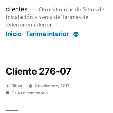
Saltar
clientes
Otro sitio más de Sitios de
al
Instalación y venta de Tarimas de
contenido
exterior en interior
Inicio
Tarima interior
Cliente 276-07
Publicado
Ribas
2 noviembre, 2017
por
en
Deja un comentario
Cliente
276-