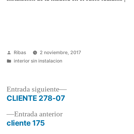
Publicado
Ribas
2 noviembre, 2017
por
Publicado
interior sin instalacion
en
Entrada
Entrada siguiente
siguiente:
CLIENTE 278-07
Navegación
Entrada
Entrada anterior
de
anterior:
cliente 175
entradas