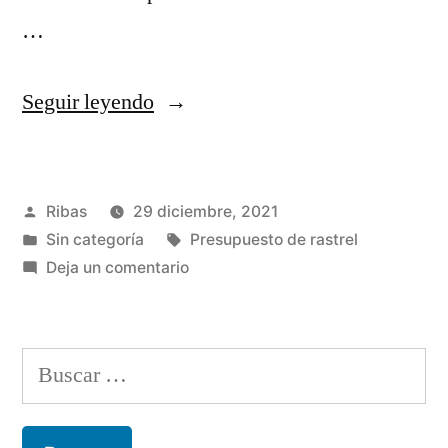
…
«REF
Seguir leyendo
1030
//
Publicado
Ribas
29 diciembre, 2021
ATT
por
Publicado
Etiquetas:
Sin categoría
Presupuesto de rastrel
E.
en
en
Deja un comentario
C.
REF
1030
//
//
Buscar:
RASTREL
ATT
E.
DE
C.