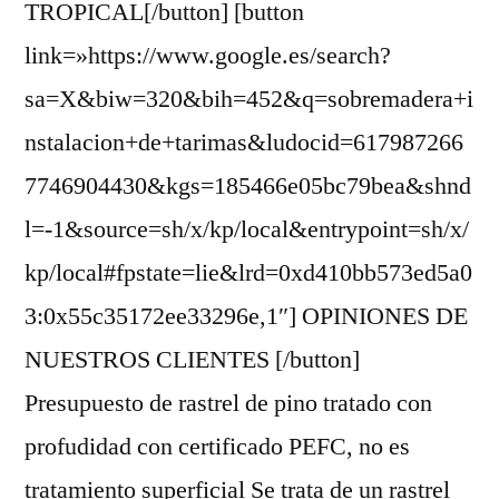
TROPICAL[/button] [button
link=»https://www.google.es/search?
sa=X&biw=320&bih=452&q=sobremadera+i
nstalacion+de+tarimas&ludocid=617987266
7746904430&kgs=185466e05bc79bea&shnd
l=-1&source=sh/x/kp/local&entrypoint=sh/x/
kp/local#fpstate=lie&lrd=0xd410bb573ed5a0
3:0x55c35172ee33296e,1″] OPINIONES DE
NUESTROS CLIENTES [/button]
Presupuesto de rastrel de pino tratado con
profudidad con certificado PEFC, no es
tratamiento superficial Se trata de un rastrel